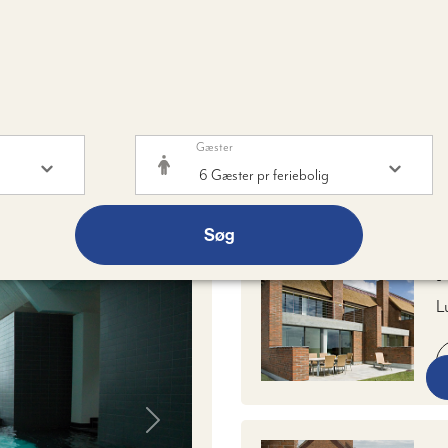
Gæster
04-12-2026 - 06-12-2026
- 1 VÆRELSE -
6
VOKSNE
Søg
F
L
s
m
s
Next