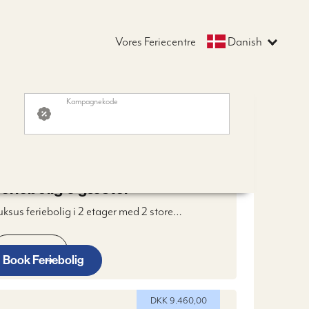
Vores Feriecentre
Danish
Kampagnekode
FRA DKK 9.060,00
DKK 9.060,00
eriebolig 6 gæster
uksus feriebolig i 2 etager med 2 store
oveværelser, badeværelse, samtalekøkken, Stue
ed brændeovn, WIFI, Digitalt TV & 2 terrasser
Læs mere
amt parkeringspladser.
Book Feriebolig
DKK 9.460,00