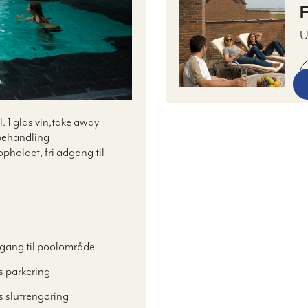
F
U
s
m
s
 1 glas vin,take away
behandling
opholdet, fri adgang til
dgang til poolområde
s parkering
s slutrengøring