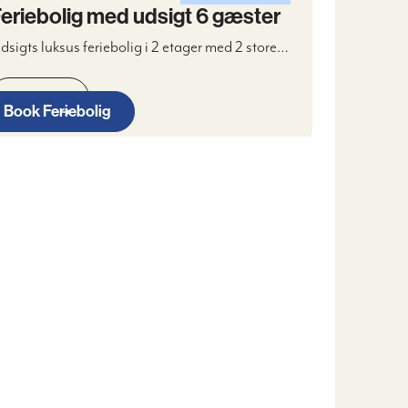
eriebolig med udsigt 6 gæster
dsigts luksus feriebolig i 2 etager med 2 store
oveværelser, badeværelse, samtalekøkken, Stue
ed brændeovn, WIFI, Digitalt TV & 2 terrasser
Læs mere
amt parkeringspladser.
Book Feriebolig