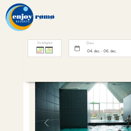
Dato
Vis ledighed
Veninde weekend
Previous