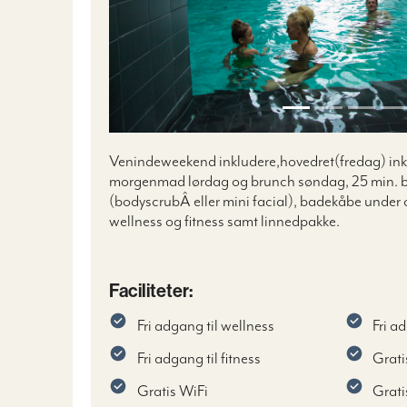
Venindeweekend inkludere,hovedret(fredag) inkl.
morgenmad lørdag og brunch søndag, 25 min. 
(bodyscrub
Â
eller mini facial), badekåbe under 
wellness og fitness samt linnedpakke.
Faciliteter:
Fri adgang til wellness
Fri a
Fri adgang til fitness
Grati
Gratis WiFi
Grati