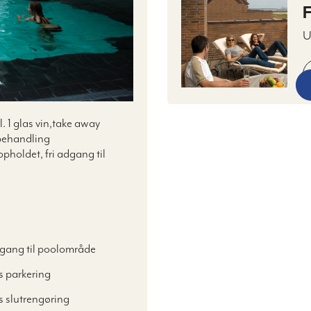
F
U
s
m
s
 1 glas vin,take away
behandling
opholdet, fri adgang til
dgang til poolområde
s parkering
s slutrengøring