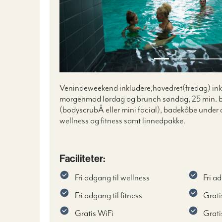
Venindeweekend inkludere,hovedret(fredag) inkl.
morgenmad lørdag og brunch søndag, 25 min. 
(bodyscrub
Â
eller mini facial), badekåbe under 
wellness og fitness samt linnedpakke.
Faciliteter:
Fri adgang til wellness
Fri a
Fri adgang til fitness
Grati
Gratis WiFi
Grati