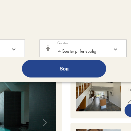
Gæster
28-08-2026 - 30-08-2026
- 1 VÆRELSE -
4
VOKSN
Søg
F
L
s
m
s
Next