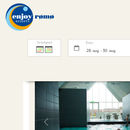
Dato
Vis ledighed
Veninde weekend
Previous