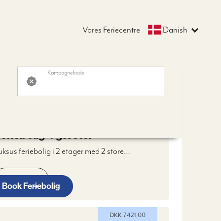
Vores Feriecentre
Danish
Kampagnekode
E
FRA DKK 7.021,00
DKK 7.021,00
eriebolig 4 gæster
uksus feriebolig i 2 etager med 2 store
oveværelser, badeværelse, samtalekøkken, Stue
ed brændeovn, WIFI, Digitalt TV & 2 terrasser
Læs mere
amt parkeringspladser.
Book Feriebolig
DKK 7.421,00