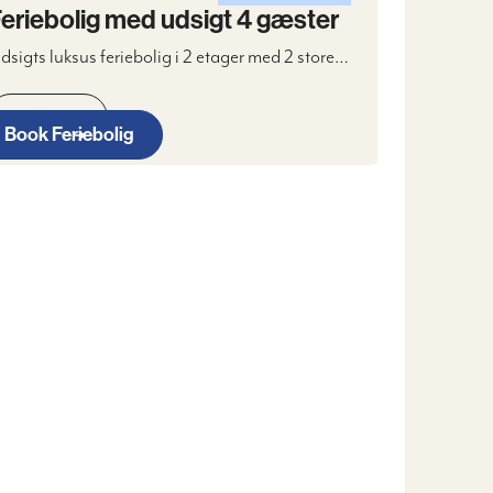
eriebolig med udsigt 4 gæster
dsigts luksus feriebolig i 2 etager med 2 store
oveværelser, badeværelse, samtalekøkken, Stue
ed brændeovn, WIFI, Digitalt TV & 2 terrasser
Læs mere
amt parkeringspladser.
Book Feriebolig