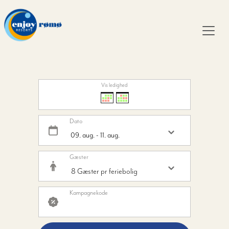
Vis ledighed
Dato
Gæster
Kampagnekode