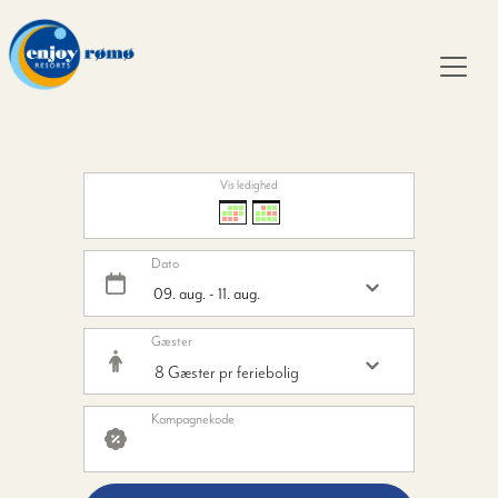
Vis ledighed
Dato
Gæster
Kampagnekode