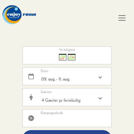
Vis ledighed
Dato
Gæster
Kampagnekode