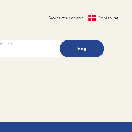
Vores Feriecentre
Danish
gnekode
Søg