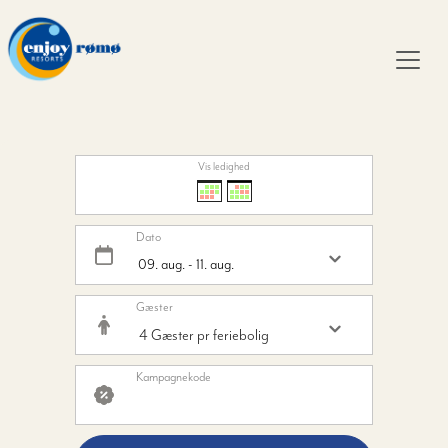
Vis ledighed
Dato
Gæster
Kampagnekode