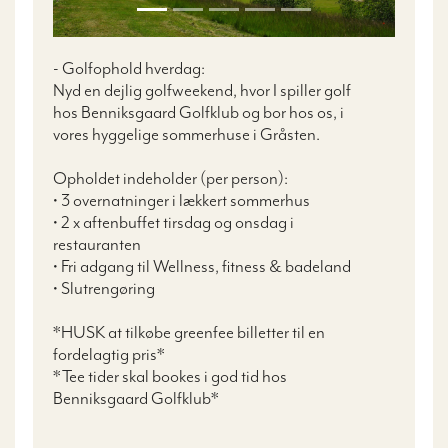
- Golfophold hverdag:
Nyd en dejlig golfweekend, hvor I spiller golf
hos Benniksgaard Golfklub og bor hos os, i
vores hyggelige sommerhuse i Gråsten.
Opholdet indeholder (per person):
• 3 overnatninger i lækkert sommerhus
• 2 x aftenbuffet tirsdag og onsdag i
restauranten
• Fri adgang til Wellness, fitness & badeland
• Slutrengøring
*HUSK at tilkøbe greenfee billetter til en
fordelagtig pris*
*Tee tider skal bookes i god tid hos
Benniksgaard Golfklub*