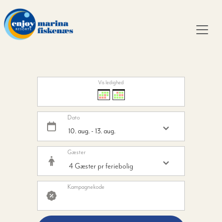
Vis ledighed
Dato
Gæster
Kampagnekode