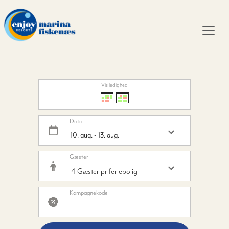
Vis ledighed
Dato
Gæster
Kampagnekode