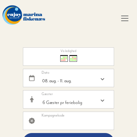
Vis ledighed
Dato
Gæster
Kampagnekode